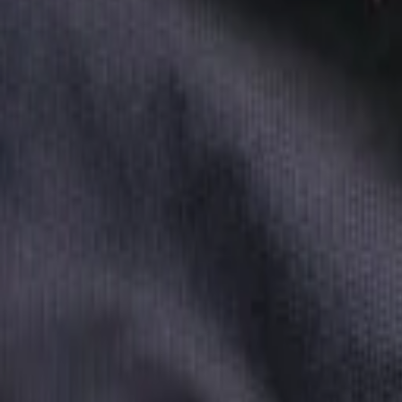
Reconnect to nature
För återförsäljare
Om Nelson Garden