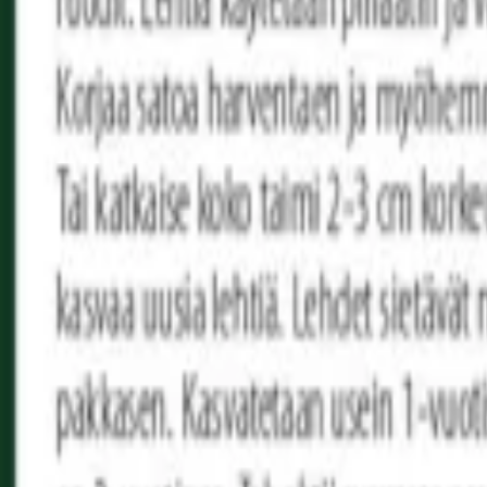
Reconnect to nature
För återförsäljare
Om Nelson Garden