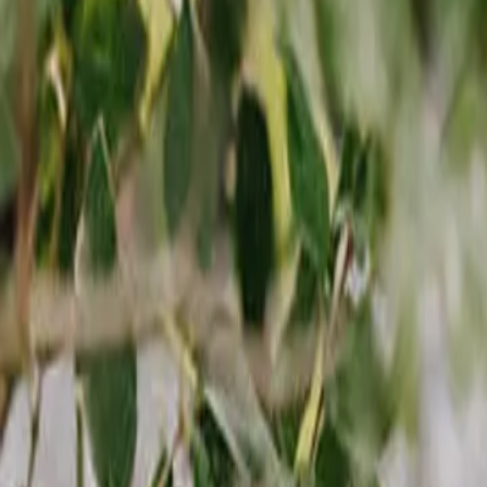
Reconnect to nature
För återförsäljare
Om Nelson Garden