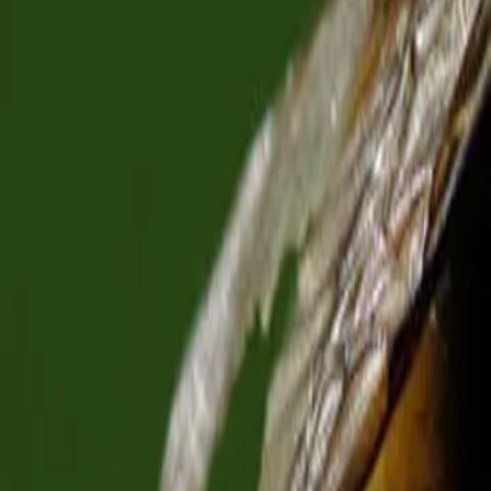
Reconnect to nature
För återförsäljare
Om Nelson Garden