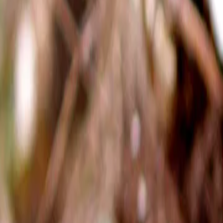
Reconnect to nature
För återförsäljare
Om Nelson Garden