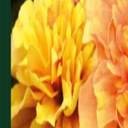
Reconnect to nature
För återförsäljare
Om Nelson Garden