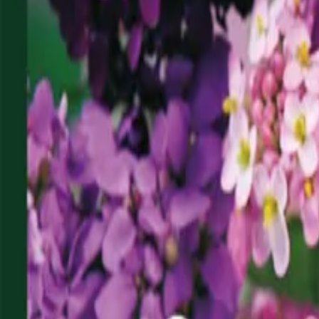
Reconnect to nature
För återförsäljare
Om Nelson Garden