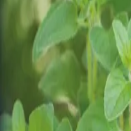
Reconnect to nature
För återförsäljare
Om Nelson Garden