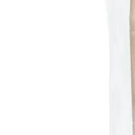
Reconnect to nature
För återförsäljare
Om Nelson Garden