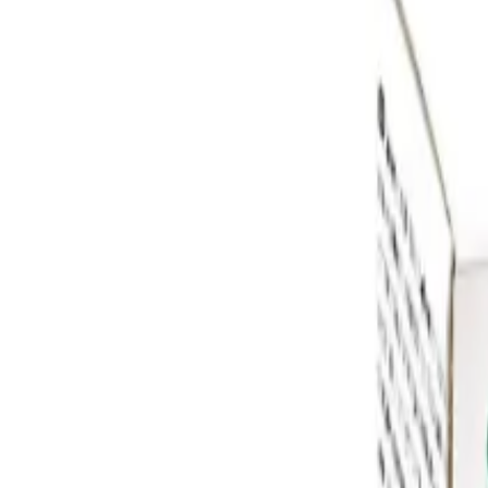
Reconnect to nature
För återförsäljare
Om Nelson Garden