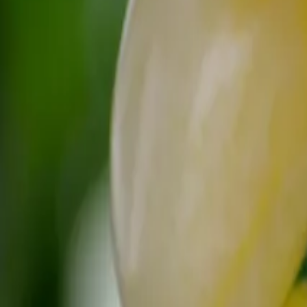
Reconnect to nature
För återförsäljare
Om Nelson Garden