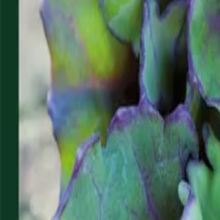
Reconnect to nature
För återförsäljare
Om Nelson Garden