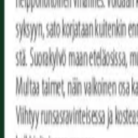
Reconnect to nature
För återförsäljare
Om Nelson Garden