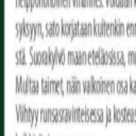
Reconnect to nature
För återförsäljare
Om Nelson Garden