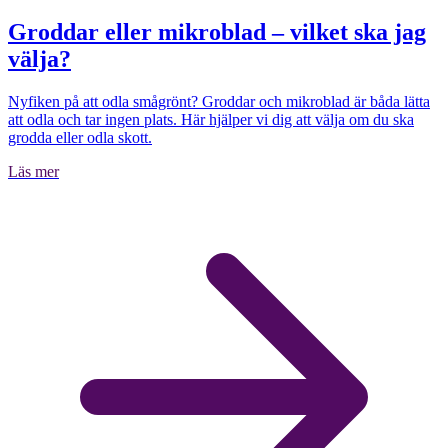
Groddar eller mikroblad – vilket ska jag
välja?
Nyfiken på att odla smågrönt? Groddar och mikroblad är båda lätta
att odla och tar ingen plats. Här hjälper vi dig att välja om du ska
grodda eller odla skott.
Läs mer