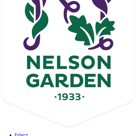
Fröer