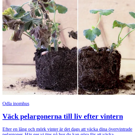
Odla inomhus
Väck pelargonerna till liv efter vintern
Efter en lång och mörk vinter är det dags att väcka dina övervintrade
pelargoner. Här ger vi tips på hur du kan göra för att väcka