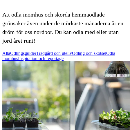
Att odla inomhus och skörda hemmaodlade
grönsaker även under de mörkaste månaderna är en
dröm för oss nordbor. Du kan odla med eller utan
jord året runt!
Alla
Odlingsguider
Trädgård och uteliv
Odling och skötsel
Odla
inomhus
Inspiration och reportage