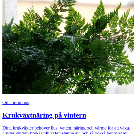
Odla inomhus
Krukväxtnäring på vintern
Dina krukväxter behöver ljus, vatten, näring och värme för att växa.
Under vintern brukar tillväxten stanna av, och så också behovet av