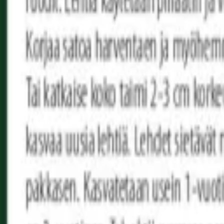
Reconnect to nature
För återförsäljare
Om Nelson Garden