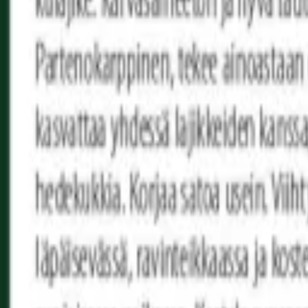
Reconnect to nature
För återförsäljare
Om Nelson Garden