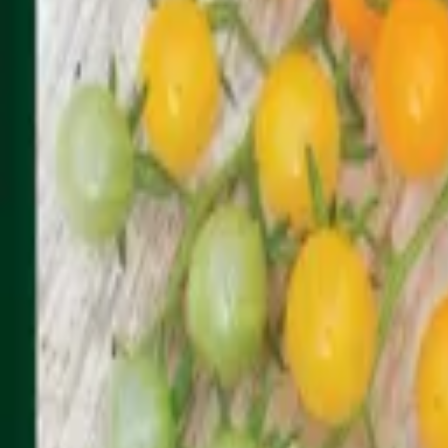
Reconnect to nature
För återförsäljare
Om Nelson Garden