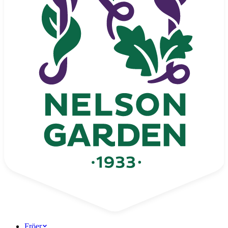
Fröer