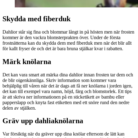
Skydda med fiberduk
Dahlior står sig fina och blommar långt in på hösten men när frosten
kommer är den vackra blomsterprakten över. Under de första
frostnätterna kan du skydda dem med fiberduk men när det blir allt
för kallt fryser de och det är bara bruna stjälkar kvar i rabatten.
Märk knölarna
Det kan vara smart att märka dina dahlior innan frosten tar dem och
de blir oigenkännliga. Skriv information som kommer vara
behjälplig till våren när det är dags att få ner knölarna i jorden igen,
det kan till exempel vara namn, höjd, färg och blomstorlek. Ett tips
är att skriva ner informationen på en sticketikett av bambu eller
papperslapp och knyta fast etiketten med ett snöre rund den nedre
delen av stjälken.
Gräv upp dahliaknölarna
Var försiktig när du gräver upp dina knölar eftersom de lätt kan