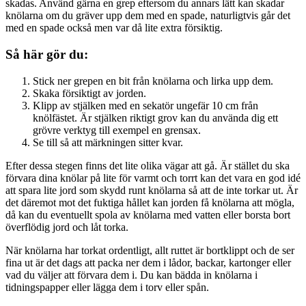
skadas. Använd gärna en grep eftersom du annars lätt kan skadar
knölarna om du gräver upp dem med en spade, naturligtvis går det
med en spade också men var då lite extra försiktig.
Så här gör du:
Stick ner grepen en bit från knölarna och lirka upp dem.
Skaka försiktigt av jorden.
Klipp av stjälken med en sekatör ungefär 10 cm från
knölfästet. Är stjälken riktigt grov kan du använda dig ett
grövre verktyg till exempel en grensax.
Se till så att märkningen sitter kvar.
Efter dessa stegen finns det lite olika vägar att gå. Är stället du ska
förvara dina knölar på lite för varmt och torrt kan det vara en god idé
att spara lite jord som skydd runt knölarna så att de inte torkar ut. Är
det däremot mot det fuktiga hållet kan jorden få knölarna att mögla,
då kan du eventuellt spola av knölarna med vatten eller borsta bort
överflödig jord och låt torka.
När knölarna har torkat ordentligt, allt ruttet är bortklippt och de ser
fina ut är det dags att packa ner dem i lådor, backar, kartonger eller
vad du väljer att förvara dem i. Du kan bädda in knölarna i
tidningspapper eller lägga dem i torv eller spån.