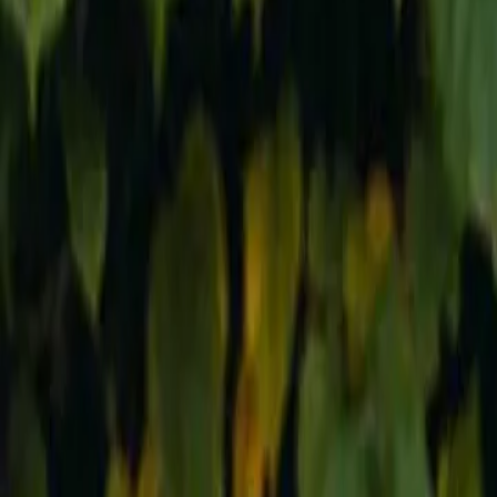
Reconnect to nature
För återförsäljare
Om Nelson Garden