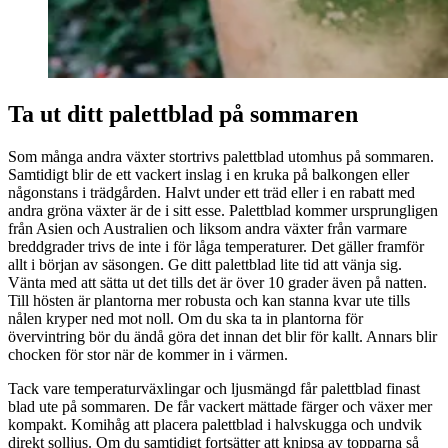
Ta ut ditt palettblad på sommaren
Som många andra växter stortrivs palettblad utomhus på sommaren.
Samtidigt blir de ett vackert inslag i en kruka på balkongen eller
någonstans i trädgården. Halvt under ett träd eller i en rabatt med
andra gröna växter är de i sitt esse. Palettblad kommer ursprungligen
från Asien och Australien och liksom andra växter från varmare
breddgrader trivs de inte i för låga temperaturer. Det gäller framför
allt i början av säsongen. Ge ditt palettblad lite tid att vänja sig.
Vänta med att sätta ut det tills det är över 10 grader även på natten.
Till hösten är plantorna mer robusta och kan stanna kvar ute tills
nålen kryper ned mot noll. Om du ska ta in plantorna för
övervintring bör du ändå göra det innan det blir för kallt. Annars blir
chocken för stor när de kommer in i värmen.
Tack vare temperaturväxlingar och ljusmängd får palettblad finast
blad ute på sommaren. De får vackert mättade färger och växer mer
kompakt. Komihåg att placera palettblad i halvskugga och undvik
direkt solljus. Om du samtidigt fortsätter att knipsa av topparna så