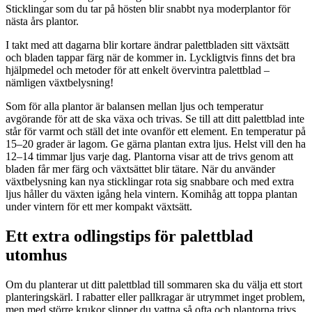
Sticklingar som du tar på hösten blir snabbt nya moderplantor för
nästa års plantor.
I takt med att dagarna blir kortare ändrar palettbladen sitt växtsätt
och bladen tappar färg när de kommer in. Lyckligtvis finns det bra
hjälpmedel och metoder för att enkelt övervintra palettblad –
nämligen växtbelysning!
Som för alla plantor är balansen mellan ljus och temperatur
avgörande för att de ska växa och trivas. Se till att ditt palettblad inte
står för varmt och ställ det inte ovanför ett element. En temperatur på
15–20 grader är lagom. Ge gärna plantan extra ljus. Helst vill den ha
12–14 timmar ljus varje dag. Plantorna visar att de trivs genom att
bladen får mer färg och växtsättet blir tätare. När du använder
växtbelysning kan nya sticklingar rota sig snabbare och med extra
ljus håller du växten igång hela vintern. Komihåg att toppa plantan
under vintern för ett mer kompakt växtsätt.
Ett extra odlingstips för palettblad
utomhus
Om du planterar ut ditt palettblad till sommaren ska du välja ett stort
planteringskärl. I rabatter eller pallkragar är utrymmet inget problem,
men med större krukor slipper du vattna så ofta och plantorna trivs