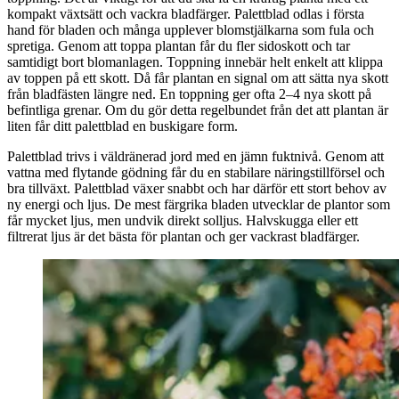
kompakt växtsätt och vackra bladfärger. Palettblad odlas i första
hand för bladen och många upplever blomstjälkarna som fula och
spretiga. Genom att toppa plantan får du fler sidoskott och tar
samtidigt bort blomanlagen. Toppning innebär helt enkelt att klippa
av toppen på ett skott. Då får plantan en signal om att sätta nya skott
från bladfästen längre ned. En toppning ger ofta 2–4 nya skott på
befintliga grenar. Om du gör detta regelbundet från det att plantan är
liten får ditt palettblad en buskigare form.
Palettblad trivs i väldränerad jord med en jämn fuktnivå. Genom att
vattna med flytande gödning får du en stabilare näringstillförsel och
bra tillväxt. Palettblad växer snabbt och har därför ett stort behov av
ny energi och ljus. De mest färgrika bladen utvecklar de plantor som
får mycket ljus, men undvik direkt solljus. Halvskugga eller ett
filtrerat ljus är det bästa för plantan och ger vackrast bladfärger.