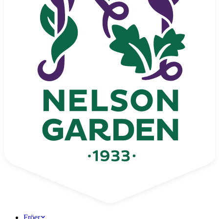
Fröer