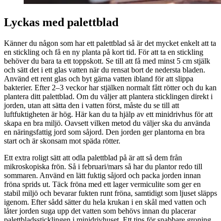
Lyckas med palettblad
Känner du någon som har ett palettblad så är det mycket enkelt att ta
en stickling och få en ny planta på kort tid. För att ta en stickling
behöver du bara ta ett toppskott. Se till att få med minst 5 cm stjälk
och sätt det i ett glas vatten när du rensat bort de nedersta bladen.
Använd ett rent glas och byt gärna vatten ibland för att slippa
bakterier. Efter 2–3 veckor har stjälken normalt fått rötter och du kan
plantera ditt palettblad. Om du väljer att plantera sticklingen direkt i
jorden, utan att sätta den i vatten först, måste du se till att
luftfuktigheten är hög. Här kan du ta hjälp av ett minidrivhus för att
skapa en bra miljö. Oavsett vilken metod du väljer ska du använda
en näringsfattig jord som såjord. Den jorden ger plantorna en bra
start och är skonsam mot späda rötter.
Ett extra roligt sätt att odla palettblad på är att så dem från
mikroskopiska frön. Så i februari/mars så har du plantor redo till
sommaren. Använd en lätt fuktig såjord och packa jorden innan
fröna sprids ut. Täck fröna med ett lager vermiculite som ger en
stabil miljö och bevarar fukten runt fröna, samtidigt som ljuset släpps
igenom. Efter sådd sätter du hela krukan i en skål med vatten och
låter jorden suga upp det vatten som behövs innan du placerar
palettbladssticklingen i minidrivhuset. Ett tips för snabbare groning