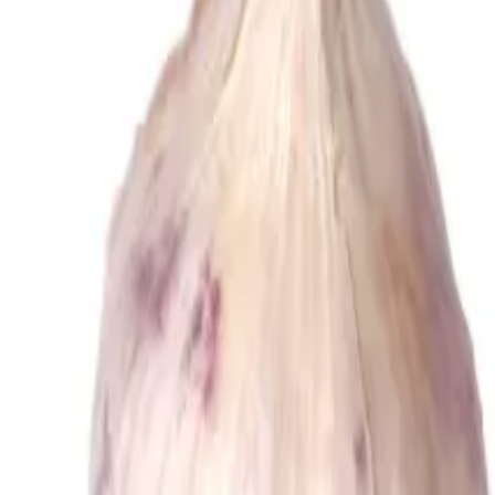
Reconnect to nature
För återförsäljare
Om Nelson Garden