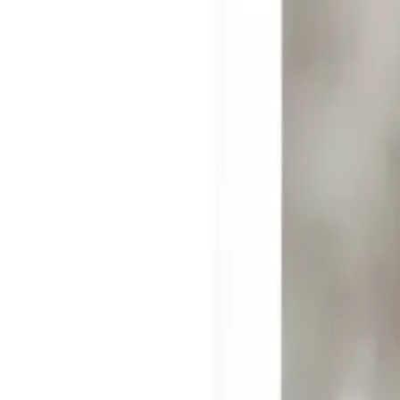
Reconnect to nature
För återförsäljare
Om Nelson Garden