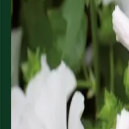
Reconnect to nature
För återförsäljare
Om Nelson Garden