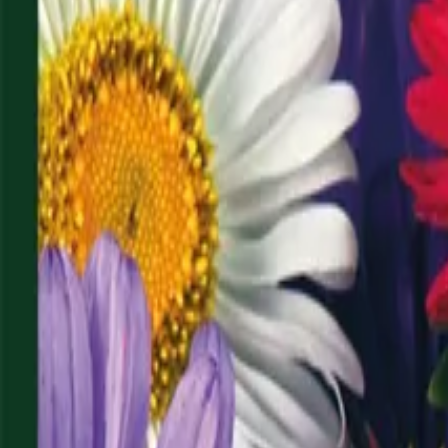
Reconnect to nature
För återförsäljare
Om Nelson Garden