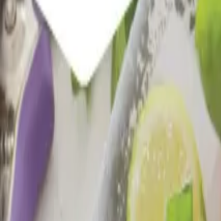
Reconnect to nature
För återförsäljare
Om Nelson Garden