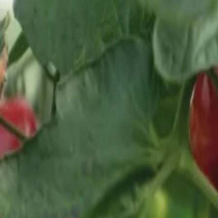
Reconnect to nature
För återförsäljare
Om Nelson Garden