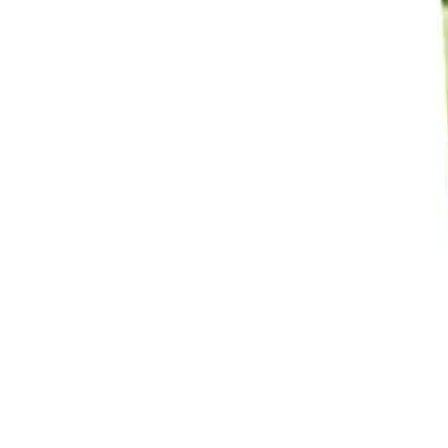
Reconnect to nature
För återförsäljare
Om Nelson Garden