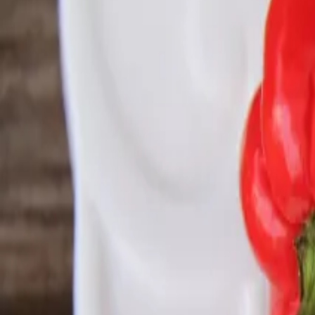
Reconnect to nature
För återförsäljare
Om Nelson Garden