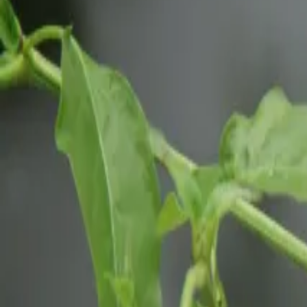
Reconnect to nature
För återförsäljare
Om Nelson Garden