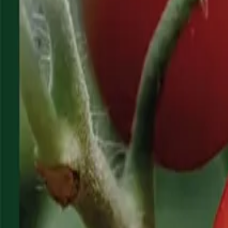
Reconnect to nature
För återförsäljare
Om Nelson Garden