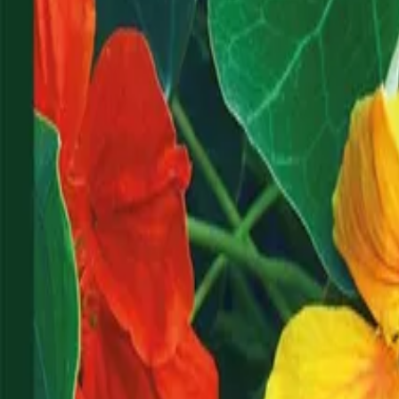
Reconnect to nature
För återförsäljare
Om Nelson Garden