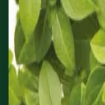
Reconnect to nature
För återförsäljare
Om Nelson Garden