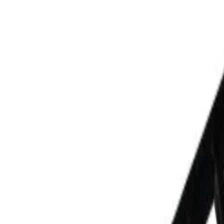
Reconnect to nature
För återförsäljare
Om Nelson Garden