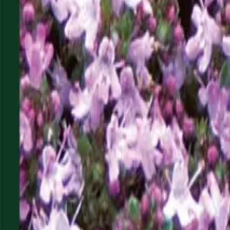
Reconnect to nature
För återförsäljare
Om Nelson Garden