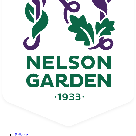
Fröer