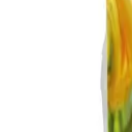
Reconnect to nature
För återförsäljare
Om Nelson Garden