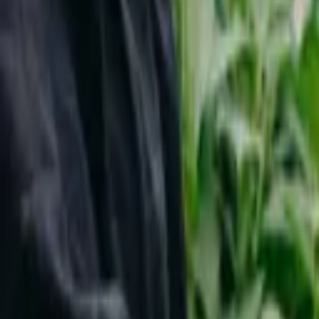
Reconnect to nature
För återförsäljare
Om Nelson Garden