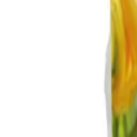
Reconnect to nature
För återförsäljare
Om Nelson Garden